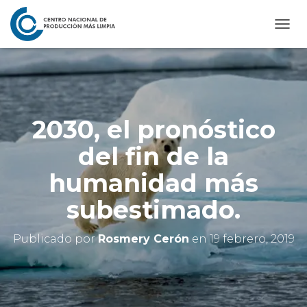
C
A
M
B
I
A
R
2030, el pronóstico
M
O
del fin de la
D
O
humanidad más
D
E
subestimado.
N
A
V
Publicado por
Rosmery Cerón
en
19 febrero, 2019
E
G
A
C
I