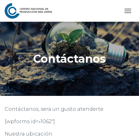
C
A
M
B
I
A
R
Contáctanos
M
O
D
O
D
E
N
A
V
Contáctanos, sera un gusto atenderte:
E
G
[wpforms id=»1062″]
A
C
Nuestra ubicación:
I