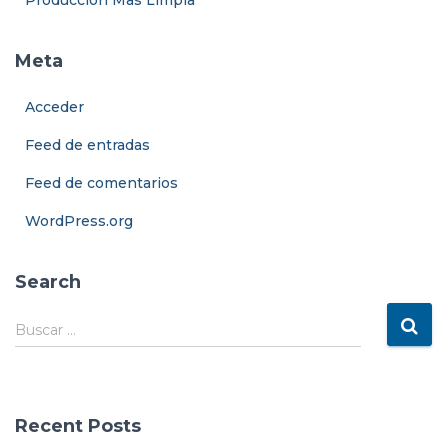
Producción Mas Limpia
Meta
Acceder
Feed de entradas
Feed de comentarios
WordPress.org
Search
B
Buscar …
u
s
c
a
Recent Posts
r