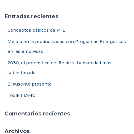
Ó
c
N
a
Entradas recientes
r
:
Conceptos básicos de P+L
Mejora en la productividad con Programas Energéticos
en las empresas
2030, el pronóstico del fin de la humanidad más
subestimado.
El ausente presente
Toolkit IAMC
Comentarios recientes
Archivos