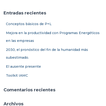
Ó
c
N
a
Entradas recientes
r
:
Conceptos básicos de P+L
Mejora en la productividad con Programas Energéticos
en las empresas
2030, el pronóstico del fin de la humanidad más
subestimado.
El ausente presente
Toolkit IAMC
Comentarios recientes
Archivos