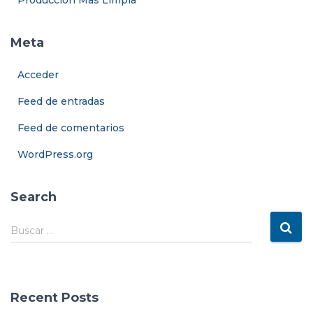
Producción Mas Limpia
Meta
Acceder
Feed de entradas
Feed de comentarios
WordPress.org
Search
B
Buscar …
u
s
c
a
Recent Posts
r