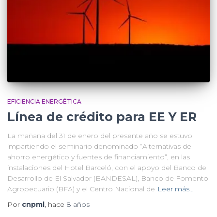
EFICIENCIA ENERGÉTICA
Línea de crédito para EE Y ER
La mañana del 31 de enero del presente año se estuvo
impartiendo el seminario denominado “Alternativas de
ahorro energético y fuentes de financiamiento”, en las
instalaciones del Hotel Barceló, con el apoyo del Banco de
Desarrollo de El Salvador (BANDESAL), Banco de Fomento
Agropecuario (BFA) y el Centro Nacional de
Leer más…
Por
cnpml
, hace
8 años