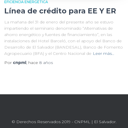
EFICIENCIA ENERGÉTICA
Línea de crédito para EE Y ER
La mañana del 31 de enero del presente año se estuvo
impartiendo el seminario denominado “Alternativas de
ahorro energético y fuentes de financiamiento”, en las
instalaciones del Hotel Barceló, con el apoyo del Banco de
Desarrollo de El Salvador (BANDESAL), Banco de Fomento
Agropecuario (BFA) y el Centro Nacional de
Leer más…
Por
cnpml
, hace
8 años
© Derechos Reservados 2019 - CNPML | El Salvador.