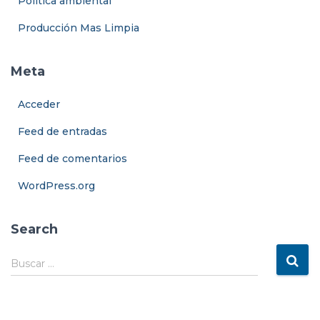
Política ambiental
Producción Mas Limpia
Meta
Acceder
Feed de entradas
Feed de comentarios
WordPress.org
Search
B
Buscar …
u
s
c