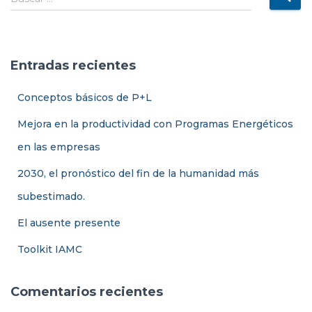
Ó
u
N
s
c
a
Entradas recientes
r
:
Conceptos básicos de P+L
Mejora en la productividad con Programas Energéticos
en las empresas
2030, el pronóstico del fin de la humanidad más
subestimado.
El ausente presente
Toolkit IAMC
Comentarios recientes