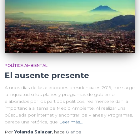
POLÍTICA AMBIENTAL
El ausente presente
A unos días de las elecciones presidenciales 2019, me surge
la inquietud si los planes y programas de gobierno
elaborados por los partidos políticos, realmente le dan la
importancia al tema de Medio Ambiente. Al realizar una
búsqueda por internet y encontrar los Planes y Programas,
parece una retórica, que
Leer más…
Por
Yolanda Salazar
, hace
8 años