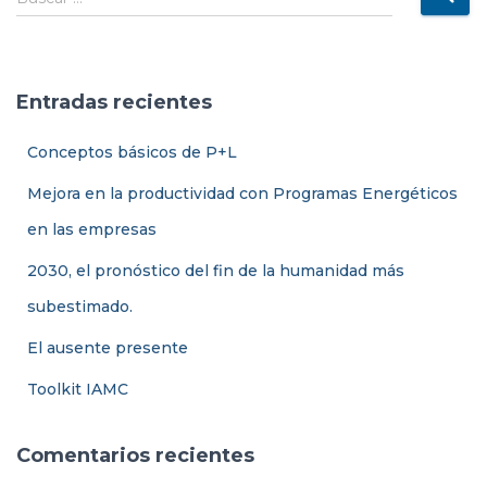
Ó
u
N
s
c
a
Entradas recientes
r
:
Conceptos básicos de P+L
Mejora en la productividad con Programas Energéticos
en las empresas
2030, el pronóstico del fin de la humanidad más
subestimado.
El ausente presente
Toolkit IAMC
Comentarios recientes