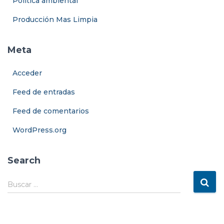
Política ambiental
Producción Mas Limpia
Meta
Acceder
Feed de entradas
Feed de comentarios
WordPress.org
Search
B
Buscar …
u
s
c