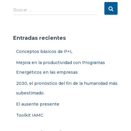
Ó
N
B
Buscar …
u
s
c
a
Entradas recientes
r
:
Conceptos básicos de P+L
Mejora en la productividad con Programas
Energéticos en las empresas
2030, el pronóstico del fin de la humanidad más
subestimado.
El ausente presente
Toolkit IAMC