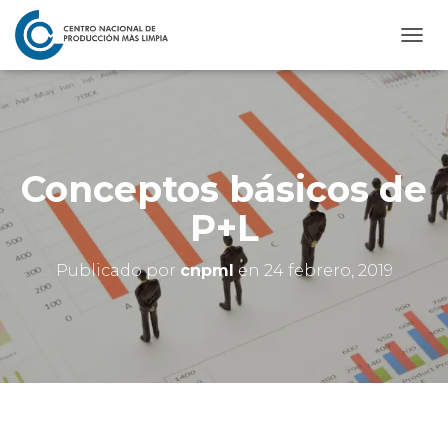
C
A
M
B
I
A
R
Conceptos básicos de
M
O
P+L
D
O
D
Publicado por
cnpml
en
24 febrero, 2019
E
N
A
V
E
G
A
C
I