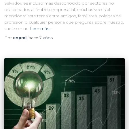
Salvador, es incluso mas desconocido por sectores no
relacionados al ámbito empresarial, muchas veces al
mencionar este tema entre amigos, familiares, colegas de
profesión o cualquier persona que pregunta sobre nuestro,
suele ser un
Leer más…
Por
cnpml
, hace
7 años