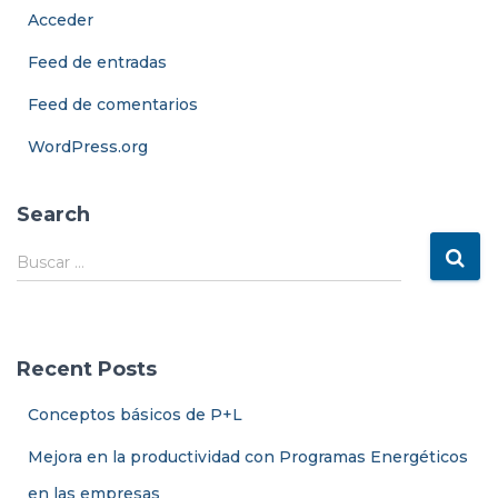
Acceder
Feed de entradas
Feed de comentarios
WordPress.org
Search
B
Buscar …
u
s
c
a
Recent Posts
r
:
Conceptos básicos de P+L
Mejora en la productividad con Programas Energéticos
en las empresas