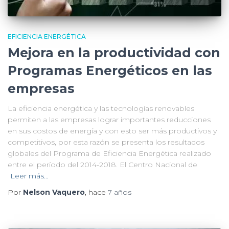
EFICIENCIA ENERGÉTICA
Mejora en la productividad con
Programas Energéticos en las
empresas
La eficiencia energética y las tecnologías renovables
permiten a las empresas lograr importantes reducciones
en sus costos de energía y con esto ser más productivos y
competitivos, por esta razón se presenta los resultados
globales del Programa de Eficiencia Energética realizado
entre el período del 2014-2018. El Centro Nacional de
Leer más…
Por
Nelson Vaquero
, hace
7 años