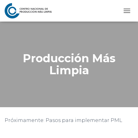
C
A
M
B
I
A
R
Producción Más
M
O
Limpia
D
O
D
E
N
A
V
E
G
Próximamente: Pasos para implementar PML
A
C
I