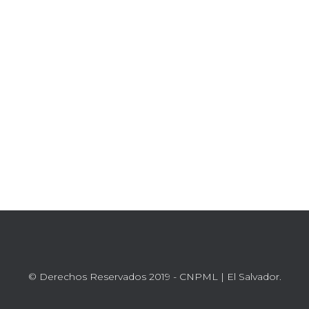
Ó
N
© Derechos Reservados 2019 - CNPML | El Salvador.