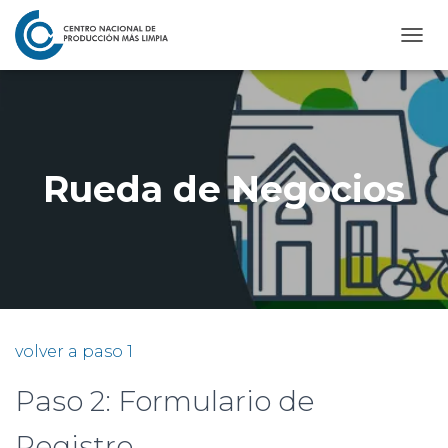
C
A
M
B
I
A
R
Rueda de Negocios
M
O
D
O
D
E
N
A
V
volver a paso 1
E
G
Paso 2: Formulario de
A
C
I
Registro