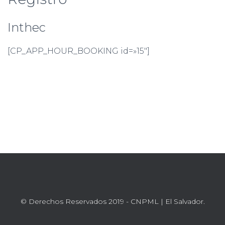
Ó
N
Inthec
[CP_APP_HOUR_BOOKING id=»15″]
© Derechos Reservados 2019 - CNPML | El Salvador.