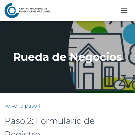
C
A
M
B
I
A
R
Rueda de Negocios
M
O
D
O
D
E
N
A
V
volver a paso 1
E
G
Paso 2: Formulario de
A
C
I
Registro