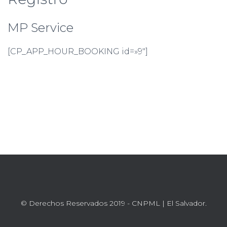
Ó
N
MP Service
[CP_APP_HOUR_BOOKING id=»9″]
© Derechos Reservados 2019 - CNPML | El Salvador.