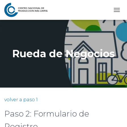
C
A
M
B
I
A
R
Rueda de Negocios
M
O
D
O
D
E
N
A
V
volver a paso 1
E
G
Paso 2: Formulario de
A
C
I
Registro