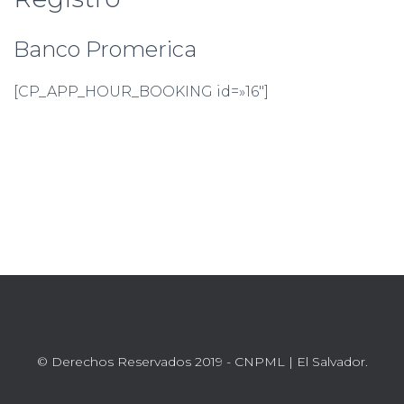
Ó
N
Banco Promerica
[CP_APP_HOUR_BOOKING id=»16″]
© Derechos Reservados 2019 - CNPML | El Salvador.