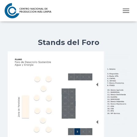
C
A
M
B
I
Stands del Foro
A
R
M
O
D
O
D
E
N
A
V
E
G
A
C
I