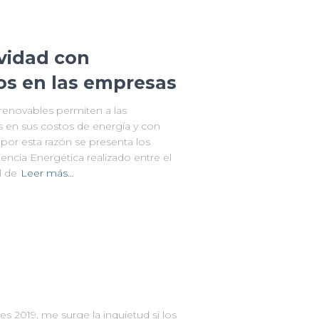
ividad con
os en las empresas
 renovables permiten a las
 en sus costos de energía y con
por esta razón se presenta los
encia Energética realizado entre el
l de
Leer más…
es 2019, me surge la inquietud si los