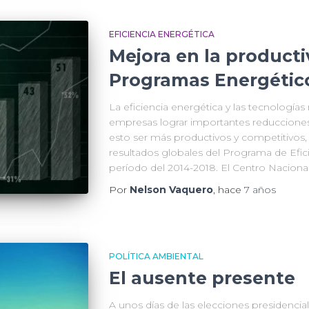
EFICIENCIA ENERGÉTICA
Mejora en la product
Programas Energétic
La eficiencia energética y las tecnologías
empresas lograr importantes reducciones
esto ser más productivos y competitivos, 
resultados globales del Programa de Efici
período del 2014-2018. El Centro Naciona
Por
Nelson Vaquero
, hace
7 años
POLÍTICA AMBIENTAL
El ausente presente
A unos días de las elecciones presidencial