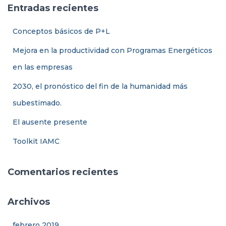
a
Ó
Entradas recientes
N
r
:
Conceptos básicos de P+L
Mejora en la productividad con Programas Energéticos
en las empresas
2030, el pronóstico del fin de la humanidad más
subestimado.
El ausente presente
Toolkit IAMC
Comentarios recientes
Archivos
febrero 2019