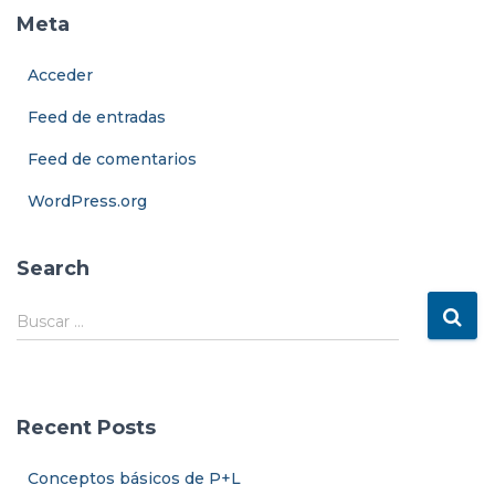
Meta
Acceder
Feed de entradas
Feed de comentarios
WordPress.org
Search
B
Buscar …
u
s
c
a
Recent Posts
r
:
Conceptos básicos de P+L