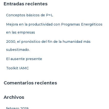
a
Ó
Entradas recientes
N
r
:
Conceptos básicos de P+L
Mejora en la productividad con Programas Energéticos
en las empresas
2030, el pronóstico del fin de la humanidad más
subestimado.
El ausente presente
Toolkit IAMC
Comentarios recientes
Archivos
febrero 2019