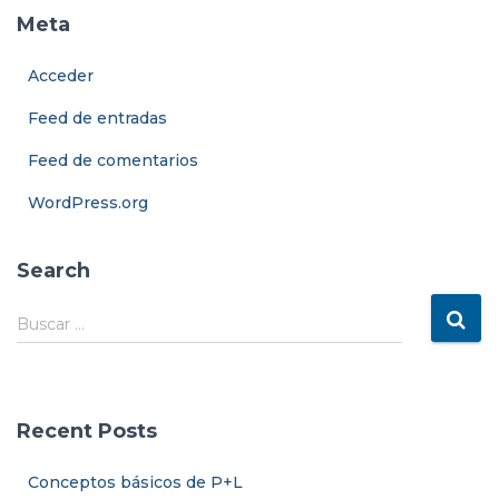
Meta
Acceder
Feed de entradas
Feed de comentarios
WordPress.org
Search
B
Buscar …
u
s
c
a
Recent Posts
r
:
Conceptos básicos de P+L