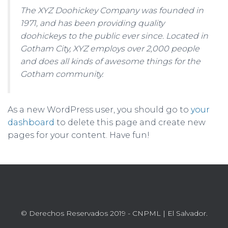
The XYZ Doohickey Company was founded in
1971, and has been providing quality
doohickeys to the public ever since. Located in
Gotham City, XYZ employs over 2,000 people
and does all kinds of awesome things for the
Gotham community.
As a new WordPress user, you should go to
your
dashboard
to delete this page and create new
pages for your content. Have fun!
© Derechos Reservados 2019 - CNPML | El Salvador.