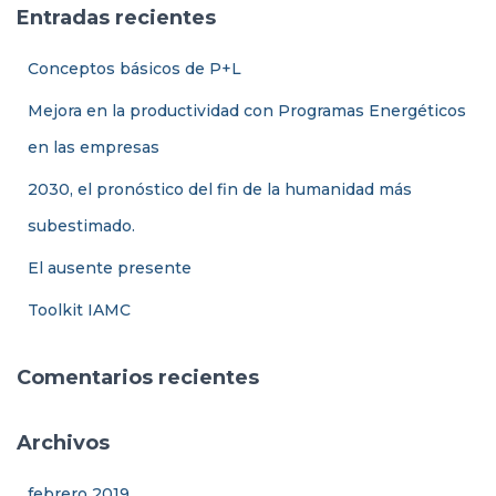
a
Ó
Entradas recientes
N
r
:
Conceptos básicos de P+L
Mejora en la productividad con Programas Energéticos
en las empresas
2030, el pronóstico del fin de la humanidad más
subestimado.
El ausente presente
Toolkit IAMC
Comentarios recientes
Archivos
febrero 2019