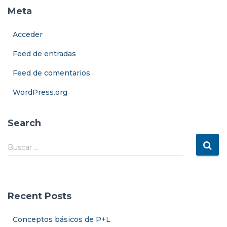
Meta
Acceder
Feed de entradas
Feed de comentarios
WordPress.org
Search
B
Buscar …
u
s
c
a
Recent Posts
r
:
Conceptos básicos de P+L